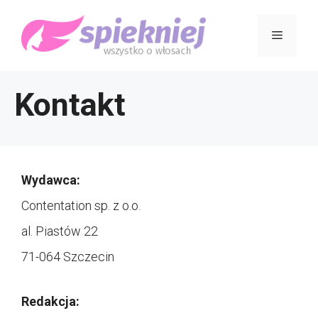
Przejdź
Menu
do
treści
Kontakt
Wydawca:
Contentation sp. z o.o.
al. Piastów 22
71-064 Szczecin
Redakcja: