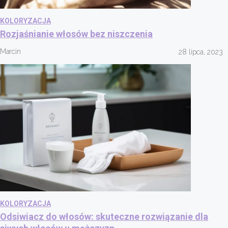
KOLORYZACJA
Rozjaśnianie włosów bez niszczenia
Marcin
28 lipca, 2023
KOLORYZACJA
Odsiwiacz do włosów: skuteczne rozwiązanie dla