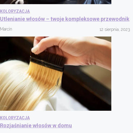
KOLORYZACJA
Utlenianie włosów – twoje kompleksowe przewodnik
Marcin
12 sierpnia, 2023
KOLORYZACJA
Rozjaśnianie włosów w domu