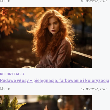
Marcin
18 stycznia, 2024
KOLORYZACJA
Rudawe włosy – pielęgnacja, farbowanie i koloryzacja
Marcin
13 stycznia, 2024