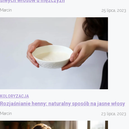
siwych włosów u mężczyzn
Marcin
25 lipca, 2023
KOLORYZACJA
Rozjaśnianie henny: naturalny sposób na jasne włosy
Marcin
23 lipca, 2023