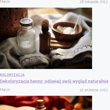
Marcin
28 listopada, 2023
KOLORYZACJA
Dekoloryzacja henny: odśwież swój wygląd naturalnie
Marcin
22 września, 2023