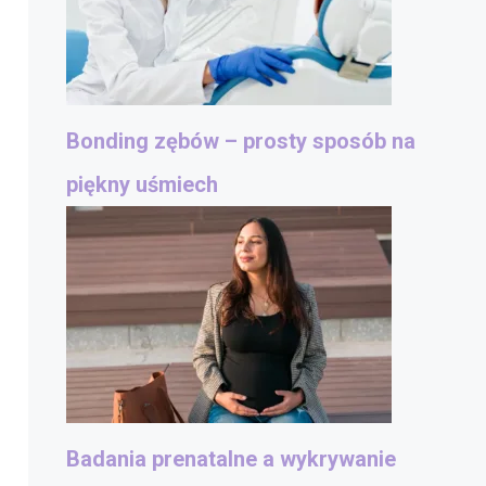
Bonding zębów – prosty sposób na
piękny uśmiech
Badania prenatalne a wykrywanie