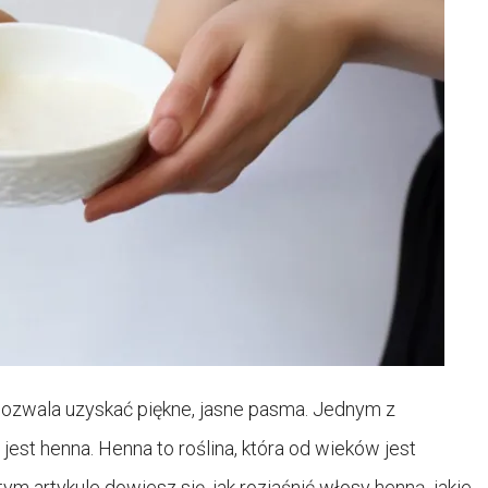
pozwala uzyskać piękne, jasne pasma. Jednym z
est henna. Henna to roślina, która od wieków jest
 artykule dowiesz się, jak rozjaśnić włosy henną, jakie