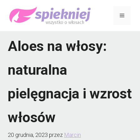
Przejdź
Menu
do
treści
Aloes na włosy:
naturalna
pielęgnacja i wzrost
włosów
20 grudnia, 2023
przez
Marcin