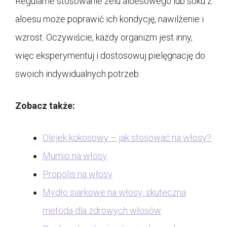
Regularne stosowanie żelu aloesowego lub soku z
aloesu może poprawić ich kondycję, nawilżenie i
wzrost. Oczywiście, każdy organizm jest inny,
więc eksperymentuj i dostosowuj pielęgnację do
swoich indywidualnych potrzeb.
Zobacz także:
Olejek kokosowy – jak stosować na włosy?
Mumio na włosy
Propolis na włosy
Mydło siarkowe na włosy: skuteczna
metoda dla zdrowych włosów