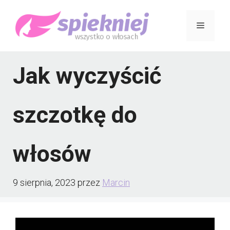
Przejdź
Menu
do
treści
Jak wyczyścić
szczotkę do
włosów
9 sierpnia, 2023
przez
Marcin