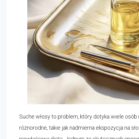
Suche włosy to problem, który dotyka wiele osó
różnorodne, takie jak nadmierna ekspozycja na sł
niewłaściwa dieta. Jednym ze skutecznych spos