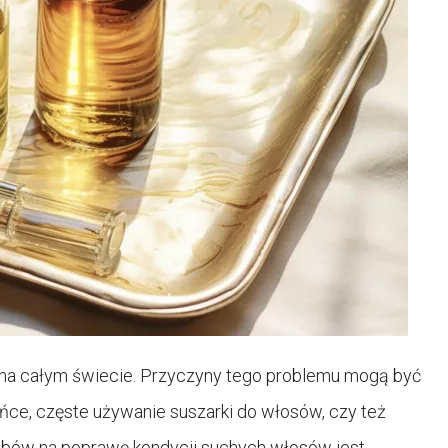
b na całym świecie. Przyczyny tego problemu mogą być
ońce, częste używanie suszarki do włosów, czy też
obów na poprawę kondycji suchych włosów jest