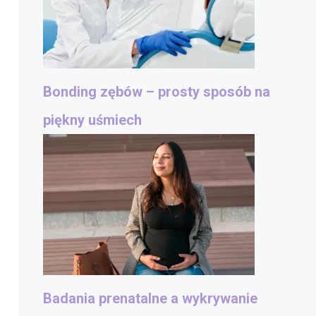
Bonding zębów – prosty sposób na
piękny uśmiech
Badania prenatalne a wykrywanie