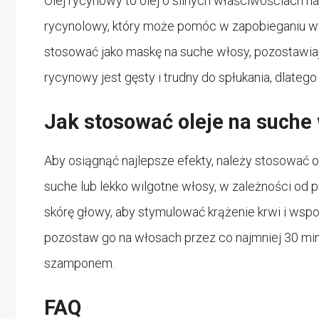
Olej rycynowy to olej o silnych właściwościach 
rycynolowy, który może pomóc w zapobieganiu w
stosować jako maskę na suche włosy, pozostawiając
rycynowy jest gęsty i trudny do spłukania, dlateg
Jak stosować oleje na suche
Aby osiągnąć najlepsze efekty, należy stosować o
suche lub lekko wilgotne włosy, w zależności od p
skórę głowy, aby stymulować krążenie krwi i ws
pozostaw go na włosach przez co najmniej 30 minu
szamponem.
FAQ