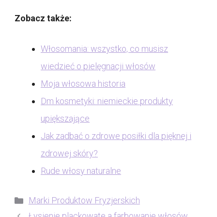
Zobacz także:
Włosomania: wszystko, co musisz
wiedzieć o pielęgnacji włosów
Moja włosowa historia
Dm kosmetyki: niemieckie produkty
upiększające
Jak zadbać o zdrowe posiłki dla pięknej i
zdrowej skóry?
Rude włosy naturalne
Kategorie
Marki Produktow Fryzjerskich
Łysienie plackowate a farbowanie włosów