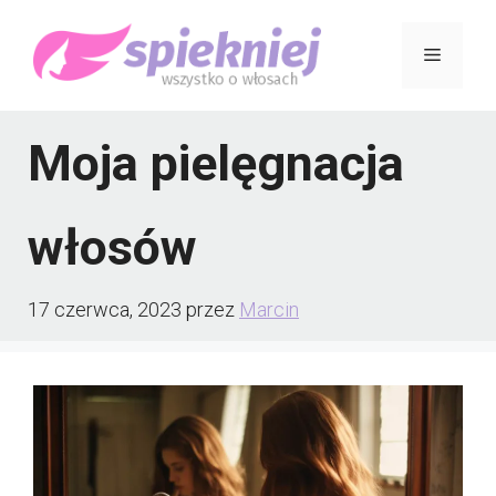
Przejdź
Menu
do
treści
Moja pielęgnacja
włosów
17 czerwca, 2023
przez
Marcin