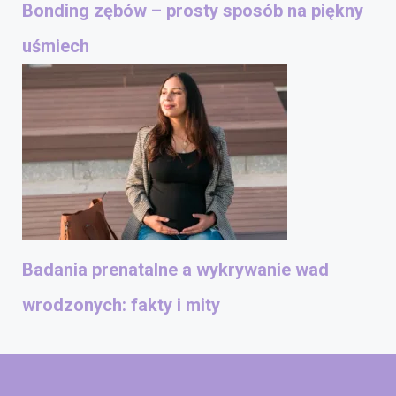
Bonding zębów – prosty sposób na piękny
uśmiech
Badania prenatalne a wykrywanie wad
wrodzonych: fakty i mity