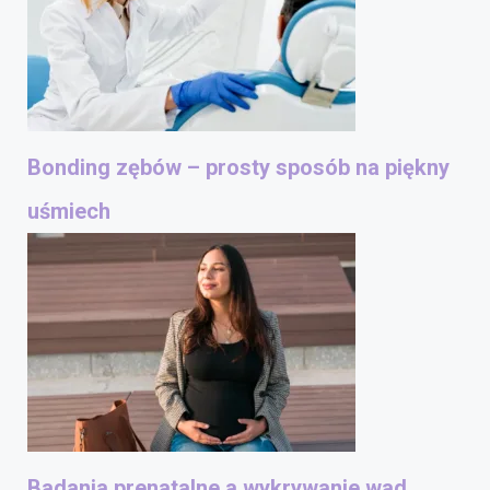
Bonding zębów – prosty sposób na piękny
uśmiech
Badania prenatalne a wykrywanie wad