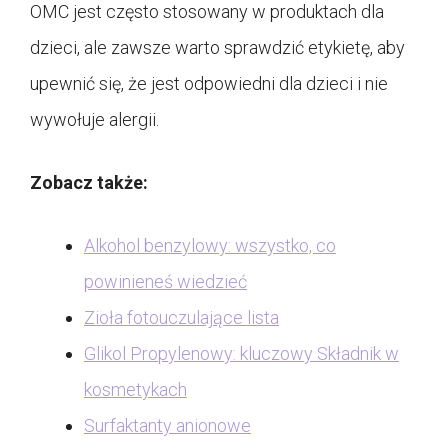
OMC jest często stosowany w produktach dla
dzieci, ale zawsze warto sprawdzić etykietę, aby
upewnić się, że jest odpowiedni dla dzieci i nie
wywołuje alergii.
Zobacz także:
Alkohol benzylowy: wszystko, co
powinieneś wiedzieć
Zioła fotouczulające lista
Glikol Propylenowy: kluczowy Składnik w
kosmetykach
Surfaktanty anionowe