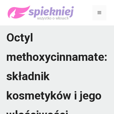
Przejdź
Menu
do
treści
Octyl
methoxycinnamate:
składnik
kosmetyków i jego